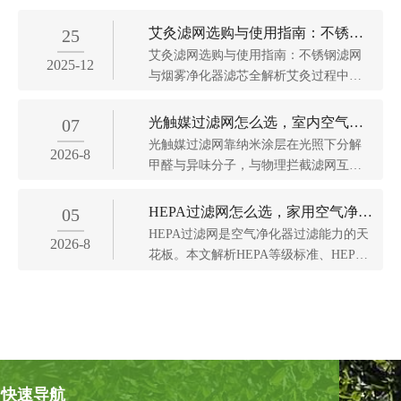
艾灸滤网选购与使用指南：不锈钢
25
艾灸滤网选购与使用指南：不锈钢滤网
滤网与烟雾净化器滤芯
2025-12
与烟雾净化器滤芯全解析艾灸过程中，
合适的滤网能保障使用安全与环境洁
净，核心分为艾灸罐不锈钢滤网和艾灸
光触媒过滤网怎么选，室内空气净
07
烟雾净化器滤芯两类。一、艾灸罐不锈
光触媒过滤网靠纳米涂层在光照下分解
化的分解型滤网新解
2026-8
钢滤网：安全防护的核心屏障艾灸罐...
甲醛与异味分子，与物理拦截滤网互
补。本文解析原理、激发条件、选购指
标与更换周期，并附FAQ。...
HEPA过滤网怎么选，家用空气净化
05
HEPA过滤网是空气净化器过滤能力的天
器滤材的硬核门槛
2026-8
花板。本文解析HEPA等级标准、HEPA
滤网更换周期、家用空气净化器HEPA滤
芯选型与常见误区，并附FAQ。...
快速导航