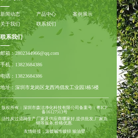
新闻动态
产品中心
案例展示
关于我们
联系我们
联系我们
邮箱：
2802344966@qq.com
手机：
13823684386
电话：
13823684386
地址：深圳市龙岗区龙西鸿倡发工业园3栋5楼
版权所有：深圳市森洁净化科技有限公司
备案号：粤ICP
备16127913号
活性炭过滤网生产厂家及供应商哪家好,提供批发,厂家直
销等服务,价格优惠.
友情链接：
滚镀碱性镀锌
输油臂