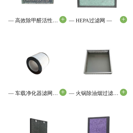
+
+
—
高效除甲醛活性炭
—
HEPA过滤网
—
过滤网
—
+
+
—
车载净化器滤网
—
火锅除油烟过滤网
—
—