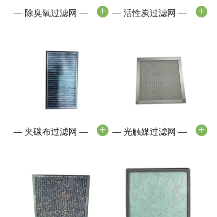
+
+
—
除臭氧过滤网
—
—
活性炭过滤网
—
+
+
—
夹碳布过滤网
—
—
光触媒过滤网
—