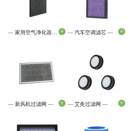
+
+
—
家用空气净化器过
—
汽车空调滤芯
—
滤网
—
+
+
—
新风机过滤网
—
—
艾灸过滤网
—